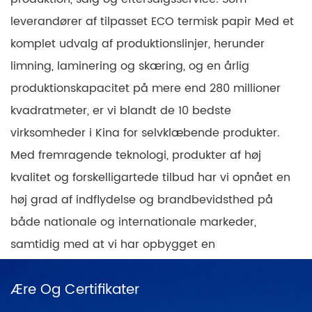
leverandører af tilpasset ECO termisk papir Med et
komplet udvalg af produktionslinjer, herunder
limning, laminering og skæring, og en årlig
produktionskapacitet på mere end 280 millioner
kvadratmeter, er vi blandt de 10 bedste
virksomheder i Kina for selvklæbende produkter.
Med fremragende teknologi, produkter af høj
kvalitet og forskelligartede tilbud har vi opnået en
høj grad af indflydelse og brandbevidsthed på
både nationale og internationale markeder,
samtidig med at vi har opbygget en
landsdækkende dækning af produktsalgssteder
Ære Og Certifikater
med et positivt og progressivt mindset. I Kina er
der direkte salgsnetværk i Shanghai, Ningbo,