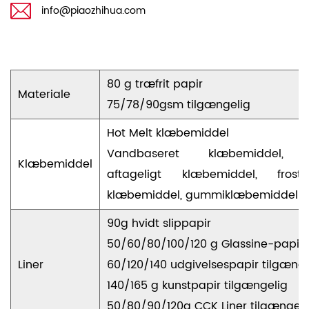
info@piaozhihua.com
80 g træfrit papir
Materiale
75/78/90gsm tilgængelig
Hot Melt klæbemiddel
Vandbaseret klæbemiddel, opl
Klæbemiddel
aftageligt klæbemiddel, frost
klæbemiddel, gummiklæbemiddel af 
90g hvidt slippapir
50/60/80/100/120 g Glassine-papir 
Liner
60/120/140 udgivelsespapir tilgænge
140/165 g kunstpapir tilgængelig
50/80/90/120g CCK Liner tilgængeli