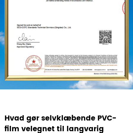
Hvad gør selvklæbende PVC-
H
film velegnet til langvarig
l