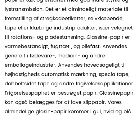
papir er tæt og ensartet med god indre styrke og
lystransmission. Det er et almindeligt materiale til
fremstilling af stregkodeetiketter, selvklæbende,
tape eller klæbrige industriprodukter, især velegnet
til rotations- og pladestansning. Glassine-papir er
varmebestandigt,
fugttæt
, og oliefast. Anvendes
generelt i fødevare-, medicin- og andre
emballageindustrier. Anvendes hovedsageligt til
højhastigheds automatisk mærkning, specialtape,
dobbeltsidet tape og andre frigivelsesapplikationer.
Frigørelsespapiret er bestrøget papir. Glassinepapir
kan også belægges for at lave slippapir. Vores
almindelige glasin-papir kommer i gul, hvid og blå.