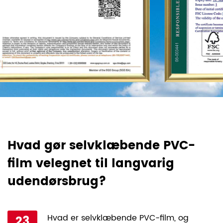
Hvad gør selvklæbende PVC-
H
film velegnet til langvarig
l
udendørsbrug?
f
23
Hvad er selvklæbende PVC-film, og