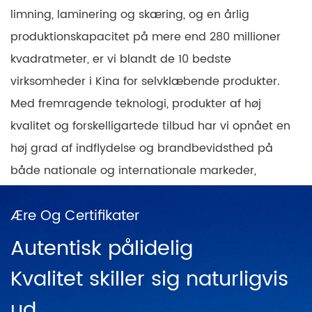
limning, laminering og skæring, og en årlig
produktionskapacitet på mere end 280 millioner
kvadratmeter, er vi blandt de 10 bedste
virksomheder i Kina for selvklæbende produkter.
Med fremragende teknologi, produkter af høj
kvalitet og forskelligartede tilbud har vi opnået en
høj grad af indflydelse og brandbevidsthed på
både nationale og internationale markeder,
samtidig med at vi har opbygget en
Ære Og Certifikater
landsdækkende dækning af produktsalgssteder
med et positivt og progressivt mindset. I Kina er
Autentisk pålidelig
der direkte salgsnetværk i Shanghai, Ningbo,
Kvalitet skiller sig naturligvis
Hangzhou, Chengdu, Harbin, Wuhan, Chongqing,
ud.
Guangzhou, Changsha, Beijing og snesevis af