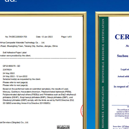
franchisekæder. For yderligere at etablere status
for "PUODEHUA"-mærket på den internationale
arena har vi opbygget et marketingnetværk i
snesevis af lande og regioner såsom USA,
Tyskland, Japan, Sydkorea, Brasilien, Mexico,
Rusland, Mellemøsten og så videre, der dækker
Asien, Europa, Amerika, Afrika og andre regioner
og er blevet en langsigtet stabil leverandør.